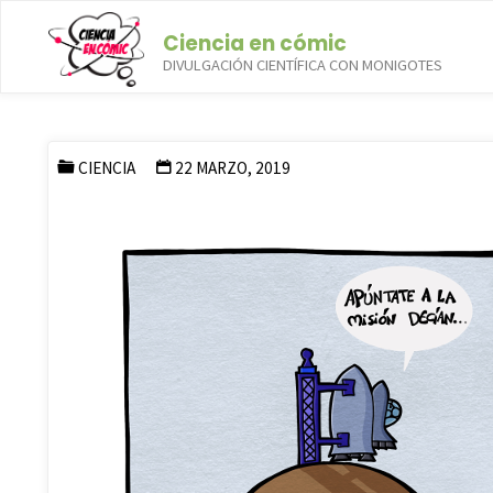
Saltar
Ciencia en cómic
al
DIVULGACIÓN CIENTÍFICA CON MONIGOTES
contenido
El técnico que lo arregla t
CIENCIA
22 MARZO, 2019