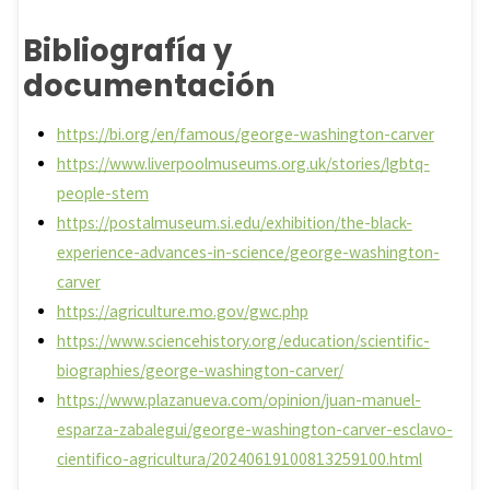
Bibliografía y
documentación
https://bi.org/en/famous/george-washington-carver
https://www.liverpoolmuseums.org.uk/stories/lgbtq-
people-stem
https://postalmuseum.si.edu/exhibition/the-black-
experience-advances-in-science/george-washington-
carver
https://agriculture.mo.gov/gwc.php
https://www.sciencehistory.org/education/scientific-
biographies/george-washington-carver/
https://www.plazanueva.com/opinion/juan-manuel-
esparza-zabalegui/george-washington-carver-esclavo-
cientifico-agricultura/20240619100813259100.html