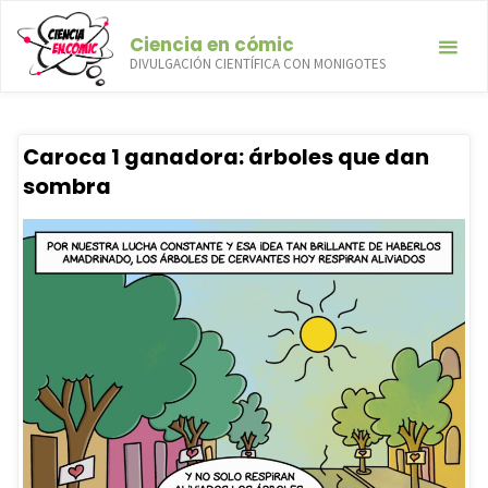
Saltar
Ciencia en cómic
al
DIVULGACIÓN CIENTÍFICA CON MONIGOTES
contenido
Categoría:
Biología
INICIO
ARCHIVO PARA LA CATEGORÍA «BIOLOGÍA»
Caroca 1 ganadora: árboles que dan
sombra