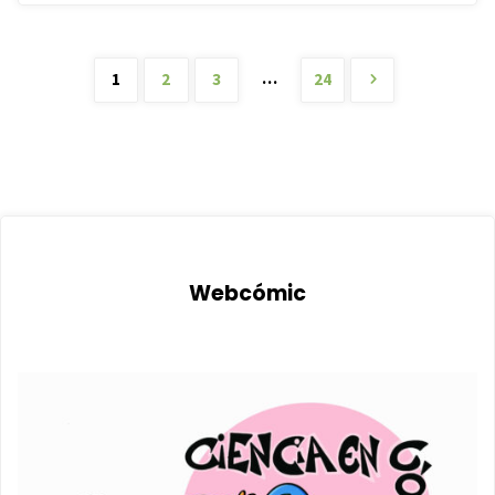
…
1
2
3
24
Paginación
de
entradas
Webcómic