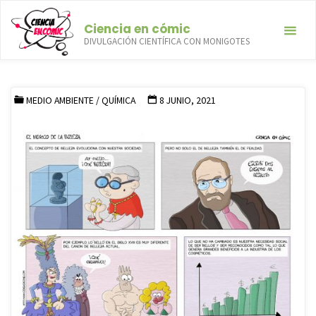
Saltar
Ciencia en cómic
al
DIVULGACIÓN CIENTÍFICA CON MONIGOTES
contenido
El negocio de la belleza
INICIO
MEDIO AMBIENTE
EL NEGOCIO DE LA BELLEZA
MEDIO AMBIENTE
/
QUÍMICA
8 JUNIO, 2021