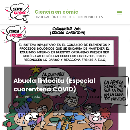
Saltar
Ciencia en cómic
al
DIVULGACIÓN CIENTÍFICA CON MONIGOTES
contenido
Abuela linfocita (Especial
cuarentena COVID)
INICIO
BIOLOGÍA
ABUELA LINFOCITA (ESPECIAL CUARENTENA
COVID)