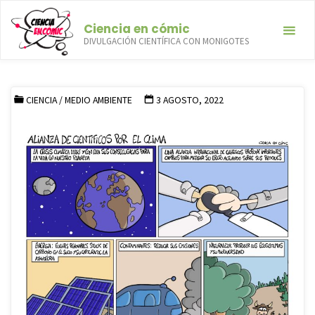
Saltar
Ciencia en cómic
al
Alianza de científicos por el
DIVULGACIÓN CIENTÍFICA CON MONIGOTES
contenido
clima
INICIO
CIENCIA
ALIANZA DE CIENTÍFICOS POR EL CLIMA
CIENCIA
/
MEDIO AMBIENTE
3 AGOSTO, 2022