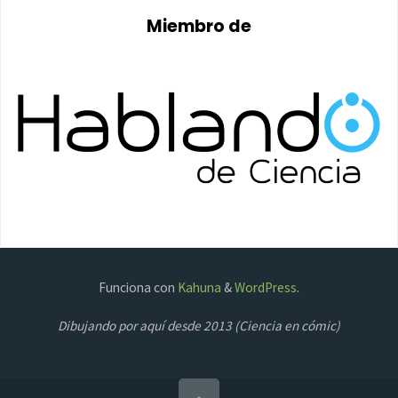
Miembro de
Funciona con
Kahuna
&
WordPress
.
Dibujando por aquí desde 2013 (Ciencia en cómic)