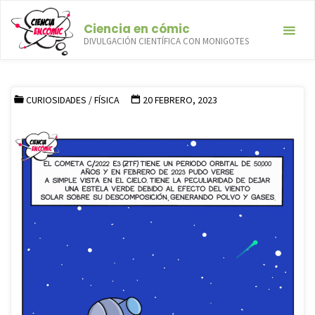
Saltar
Ciencia en cómic
al
DIVULGACIÓN CIENTÍFICA CON MONIGOTES
contenido
El cometa verde
INICIO
CURIOSIDADES
EL COMETA VERDE
CURIOSIDADES
/
FÍSICA
20 FEBRERO, 2023