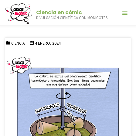
Saltar
Ciencia en cómic
al
DIVULGACIÓN CIENTÍFICA CON MONIGOTES
contenido
El molino de la cultura
INICIO
CIENCIA
EL MOLINO DE LA CULTURA
CIENCIA
4 ENERO, 2024