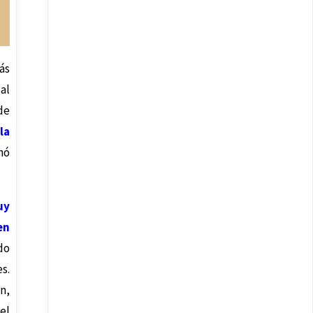
ás
al
de
s
la
nó
uy
en
do
s.
n,
el