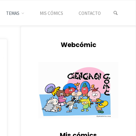
TEMAS
MIS CÓMICS
CONTACTO
INICIO
ARCHIVO PARA LA CATEGORÍA «QUÍMICA»
(PÁGINA
4)
Webcómic
Mis cómics