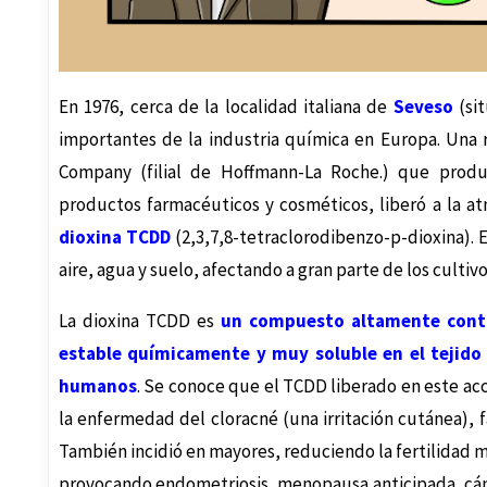
En 1976, cerca de la localidad italiana de
Seveso
(sit
importantes de la industria química en Europa. Una 
Company (filial de Hoffmann-La Roche.) que produc
productos farmacéuticos y cosméticos, liberó a la at
dioxina TCDD
(2,3,7,8-tetraclorodibenzo-p-dioxina). 
aire, agua y suelo, afectando a gran parte de los cult
La dioxina TCDD es
un compuesto altamente conta
estable químicamente y muy soluble en el tejido
humanos
. Se conoce que el TCDD liberado en este a
la enfermedad del cloracné (una irritación cutánea), f
También incidió en mayores, reduciendo la fertilidad m
provocando endometriosis, menopausa anticipada, cánc