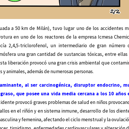
uada a 50 km de Milán), tuvo lugar uno de los accidentes m
rotura en uno de los reactores de la empresa Icmesa Chemic
ía 2,4,5-triclorofenol, un intermediario de gran número 
mósfera una gran cantidad de sustancias tóxicas, entre ella
Esta liberación provocó una gran crisis ambiental que contami
ivos y animales, además de numerosas personas.
minante, al ser carcinogénica, disruptor endocrino, m
 graso, que posee una vida media cercana a los 10 años 
ccidente provocó graves problemas de salud en niños provocan
allos en el riñón y en sistema inmune, desarrollo de los diente
asculina y femenina, afectando el ciclo menstrual y la ovulació
er, tiroidismo, enfermedades cardiovasculares y alteración d